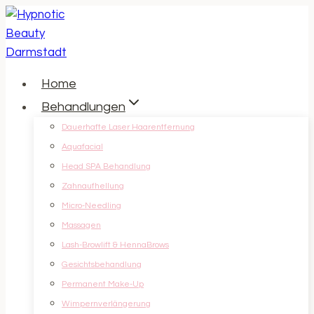
Zum
Inhalt
springen
Home
Behandlungen
Dauerhafte Laser Haarentfernung
Aquafacial
Head SPA Behandlung
Zahnaufhellung
Micro-Needling
Massagen
Lash-Browlift & HennaBrows
Gesichtsbehandlung
Permanent Make-Up
Wimpernverlängerung