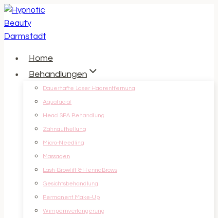
Zum
Inhalt
springen
Home
Behandlungen
Dauerhafte Laser Haarentfernung
Aquafacial
Head SPA Behandlung
Zahnaufhellung
Micro-Needling
Massagen
Lash-Browlift & HennaBrows
Gesichtsbehandlung
Permanent Make-Up
Wimpernverlängerung