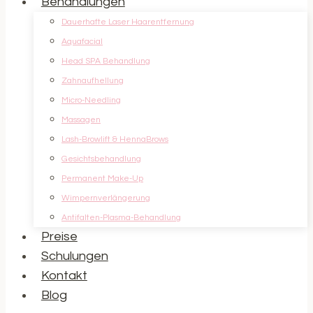
Behandlungen
Dauerhafte Laser Haarentfernung
Aquafacial
Head SPA Behandlung
Zahnaufhellung
Micro-Needling
Massagen
Lash-Browlift & HennaBrows
Gesichtsbehandlung
Permanent Make-Up
Wimpernverlängerung
Antifalten-Plasma-Behandlung
Preise
Schulungen
Kontakt
Blog