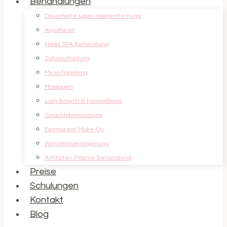
Behandlungen
Dauerhafte Laser Haarentfernung
Aquafacial
Head SPA Behandlung
Zahnaufhellung
Micro-Needling
Massagen
Lash-Browlift & HennaBrows
Gesichtsbehandlung
Permanent Make-Up
Wimpernverlängerung
Antifalten-Plasma-Behandlung
Preise
Schulungen
Kontakt
Blog